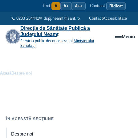
Sari la conținutul principal
Text:
Contrast:
A
A+
A++
Ridicat
📞 0233 234441
✉ dspj.neamt@sant.ro
Contact
Accesibilitate
Direcția de Sănătate Publică a
Județului Neamț
Meniu
Serviciu public deconcentrat al
Ministerului
Sănătății
Acasă
Despre noi
Breadcrumb
Documente cadru
Organizare, conducere, atribuții și documentele instituției.
ÎN ACEASTĂ SECȚIUNE
Despre noi