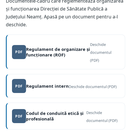
Documentele-cadru care reglementează organizarea
și funcționarea Direcției de Sănătate Publică a
Județului Neamț. Apasă pe un document pentru a-l
deschide.
Deschide
Regulament de organizare și
PDF
documentul
funcționare (ROF)
(se deschide într-o filă nouă)
(PDF)
Regulament intern
PDF
Deschide documentul (PDF)
(se deschide într-o filă nouă)
Codul de conduită etică și
Deschide
PDF
profesională
(se deschide într-o filă nouă)
documentul (PDF)