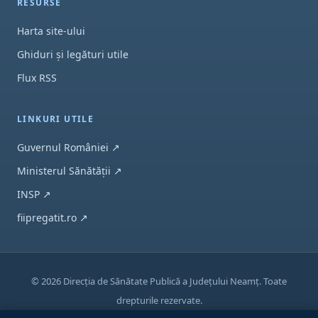
RESURSE
Harta site-ului
Ghiduri și legături utile
Flux RSS
LINKURI UTILE
(se deschide într-o filă nouă)
Guvernul României
↗
(se deschide într-o filă nouă)
Ministerul Sănătății
↗
(se deschide într-o filă nouă)
INSP
↗
(se deschide într-o filă nouă)
fiipregatit.ro
↗
© 2026 Direcția de Sănătate Publică a Județului Neamț. Toate
drepturile rezervate.