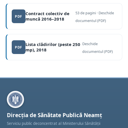
Contract colectiv de
53 de pagini · Deschide
PDF
muncă 2016–2018
(se deschide într-o filă nouă)
documentul (PDF)
Lista clădirilor (peste 250
Deschide
PDF
mp), 2018
(se deschide într-o filă nouă)
documentul (PDF)
Direcția de Sănătate Publică Neamț
Serviciu public deconcentrat al Ministerului Sănătății