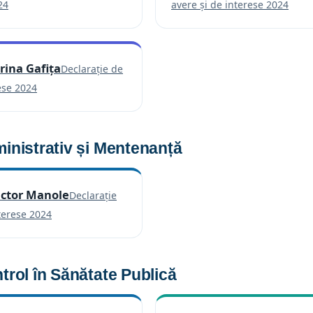
(se deschide într-o filă nouă)
(se d
24
avere și de interese 2024
orina Gafița
Declarație de
(se deschide într-o filă nouă)
ese 2024
ministrativ și Mentenanță
Victor Manole
Declarație
(se deschide într-o filă nouă)
terese 2024
trol în Sănătate Publică