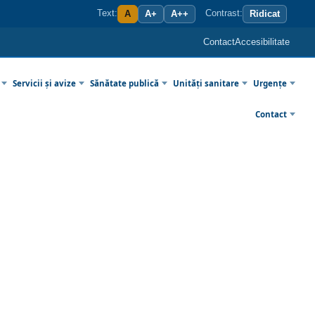
Text:
Contrast:
A
A+
A++
Ridicat
Contact
Accesibilitate
Servicii și avize
Sănătate publică
Unități sanitare
Urgențe
Contact