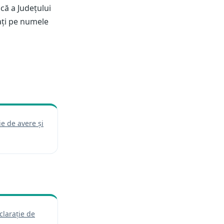
ică a Județului
ați pe numele
ie de avere și
 într-o filă nouă)
clarație de