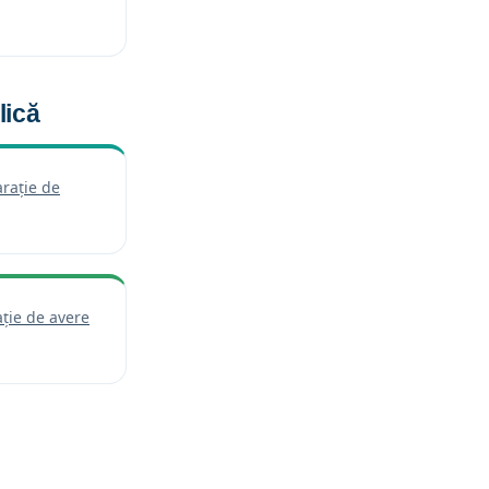
 într-o filă nouă)
lică
arație de
eschide într-o filă nouă)
ție de avere
de într-o filă nouă)