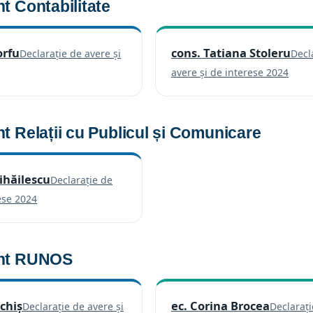
 Contabilitate
orfu
cons. Tatiana Stoleru
Declarație de avere și
Decl
(se deschide într-o filă nouă)
(se d
avere și de interese 2024
 Relații cu Publicul și Comunicare
ihăilescu
Declarație de
(se deschide într-o filă nouă)
ese 2024
nt RUNOS
ichiș
ec. Corina Brocea
Declarație de avere și
Declarați