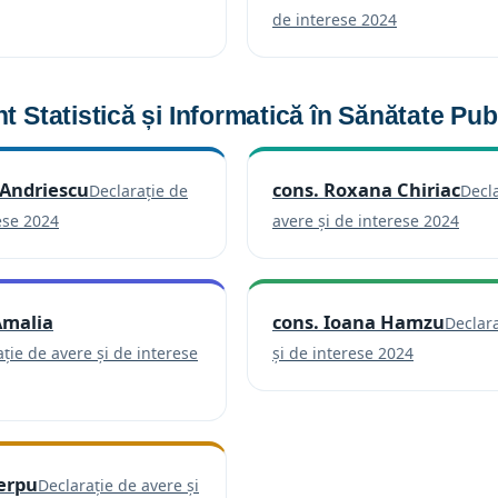
(se deschide într-o filă nouă)
(se deschide
de interese 2024
 Statistică și Informatică în Sănătate Pub
 Andriescu
cons. Roxana Chiriac
Declarație de
Decl
(se deschide într-o filă nouă)
(se d
ese 2024
avere și de interese 2024
Amalia
cons. Ioana Hamzu
Declara
(se deschi
ție de avere și de interese
și de interese 2024
e într-o filă nouă)
terpu
Declarație de avere și