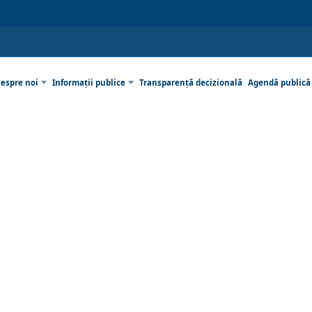
espre noi
Informații publice
Transparență decizională
Agendă publică
rese