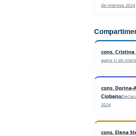
de interese 2024
Compartiment
cons. Cristina
avere și de inter
cons. Dorina-
Ciobanu
Declara
(se deschid
2024
cons. Elena S