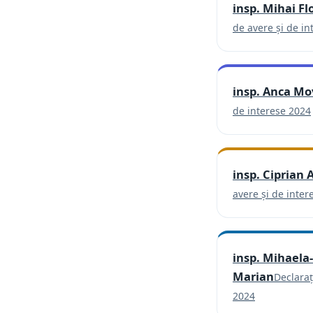
insp. Mihai Fl
de avere și de in
insp. Anca Mo
de interese 2024
insp. Ciprian 
avere și de inter
insp. Mihaela
Marian
Declaraț
(se deschid
2024