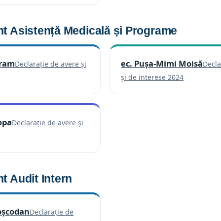
t Asistență Medicală și Programe
vram
ec. Pușa-Mimi Moisă
Declarație de avere și
Decla
(se deschide într-o filă nouă)
(se deschi
și de interese 2024
opa
Declarație de avere și
(se deschide într-o filă nouă)
 Audit Intern
oșcodan
Declarație de