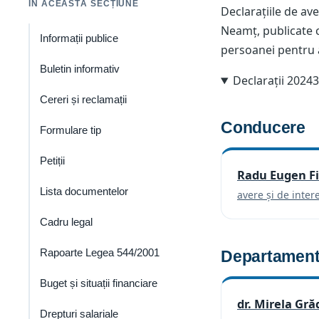
ÎN ACEASTĂ SECȚIUNE
Declarațiile de ave
Neamț, publicate c
Informații publice
persoanei pentru
Buletin informativ
Declarații 2024
Cereri și reclamații
Conducere
Formulare tip
Petiții
Radu Eugen Fi
Lista documentelor
avere și de inter
Cadru legal
Rapoarte Legea 544/2001
Departament
Buget și situații financiare
dr. Mirela Gră
Drepturi salariale