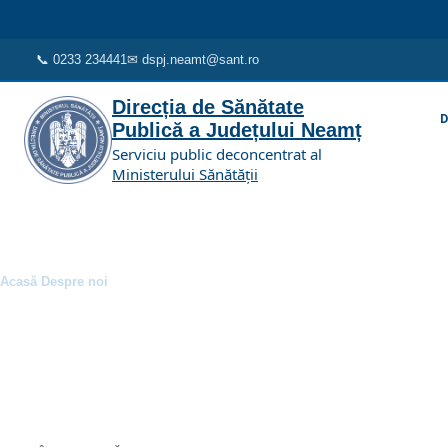
Sari la conținutul principal
📞 0233 234441
✉ dspj.neamt@sant.ro
Direcția de Sănătate
D
Publică a Județului Neamț
Serviciu public deconcentrat al
Ministerului Sănătății
Acasă
Despre noi
Breadcrumb
Declarații de avere și de inte
Organizare, conducere, atribuții și documentele instituției.