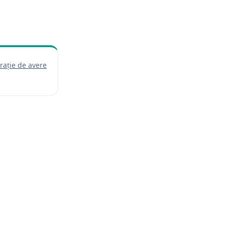
rație de avere
de într-o filă nouă)