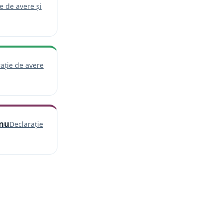
e de avere și
 într-o filă nouă)
ație de avere
de într-o filă nouă)
anu
Declarație
e deschide într-o filă nouă)