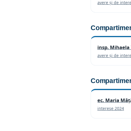
avere și de inter
Compartiment
insp. Mihaela 
avere și de inter
Compartimen
ec. Maria Mâț
(se
interese 2024