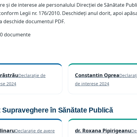
re și de interese ale personalului Direcției de Sănătate Publ
onform Legii nr. 176/2010. Deschideți anul dorit, apoi apăs
 a deschide documentul PDF.
30 documente
răstrău
Constantin Oprea
Declarație de
Declaraț
(se deschide într-o filă nouă)
(se deschide
ese 2024
de interese 2024
 Supraveghere în Sănătate Publică
dinaru
dr. Roxana Pipirigeanu
Declarație de avere
De