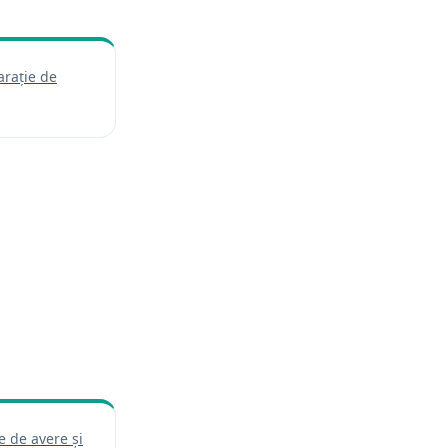
arație de
eschide într-o filă nouă)
e de avere și