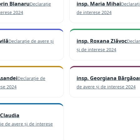
orin Blanaru
insp. Maria Mihai
Declarație
Declarați
(se deschide într-o filă nouă)
(se deschide
terese 2024
de interese 2024
vilă
insp. Roxana Zlăvoc
Declarație de avere și
Declar
(se deschide într-o filă nouă)
(se deschi
și de interese 2024
Asandei
insp. Georgiana Bărgăo
Declarație de
(se deschide într-o filă nouă)
(s
ese 2024
de avere și de interese 2024
-Claudia
ie de avere și de interese
e într-o filă nouă)